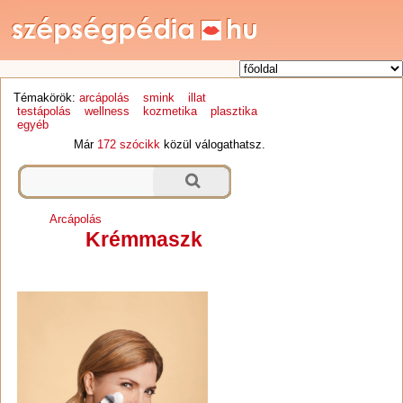
Témakörök:
arcápolás
smink
illat
testápolás
wellness
kozmetika
plasztika
egyéb
Már
172 szócikk
közül válogathatsz.
Arcápolás
Krémmaszk