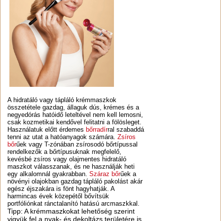
A hidratáló vagy tápláló krémmaszkok
összetétele gazdag, állaguk dús, krémes és a
negyedórás hatóidő leteltével nem kell lemosni,
csak kozmetikai kendővel felitatni a fölösleget.
Használatuk előtt érdemes
bőrradír
ral szabaddá
tenni az utat a hatóanyagok számára.
Zsíros
bőr
űek vagy T-zónában zsírosodó bőrtípussal
rendelkezők a bőrtípusuknak megfelelő,
kevésbé zsíros vagy olajmentes hidratáló
maszkot válasszanak, és ne használják heti
egy alkalomnál gyakrabban.
Száraz bőr
űek a
növényi olajokban gazdag tápláló pakolást akár
egész éjszakára is fönt hagyhatják. A
harmincas évek közepétől bővítsük
portfóliónkat ránctalanító hatású arcmaszkkal.
Tipp: A krémmaszkokat lehetőség szerint
vigyük fel a nyak- és dekoltázs területére is.