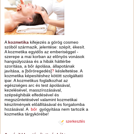
A
kozmetika
kifejezés a görög cosmeo
szóból származik, jelentése: szépít, ékesít.
A kozmetika egyidős az emberiséggel -
szerepe a mai korban az előnyös vonások
hangsúlyozása és a hibák háttérbe
szorítása, a bőr ápolása, állapotának
javítása, a [bőröregedés]
?
késleltetése. A
kozmetika képesítéshez kötött szolgáltató
ipar. A kozmetikus foglalkozhat az
egészséges arc és test ápolásával,
kezelésével, masszírozásával,
szépséghibák elfedésével és
megszűntetésével valamint kozmetikai
készítmények előállításával és forgalomba
hozásával. A
bőr
gyógyítása nem tartozik a
kozmetika tárgykörébe!
szerkesztés