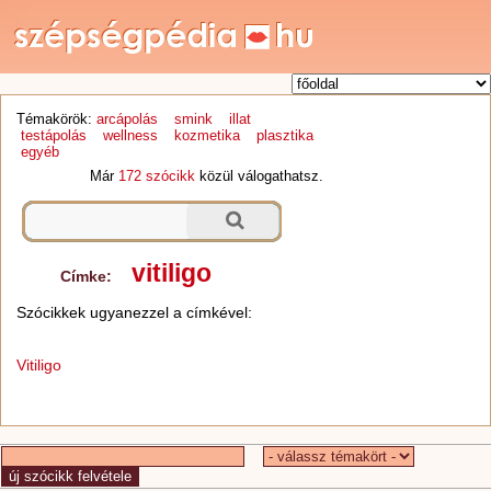
Témakörök:
arcápolás
smink
illat
testápolás
wellness
kozmetika
plasztika
egyéb
Már
172 szócikk
közül válogathatsz.
vitiligo
Címke:
Szócikkek ugyanezzel a címkével:
Vitiligo