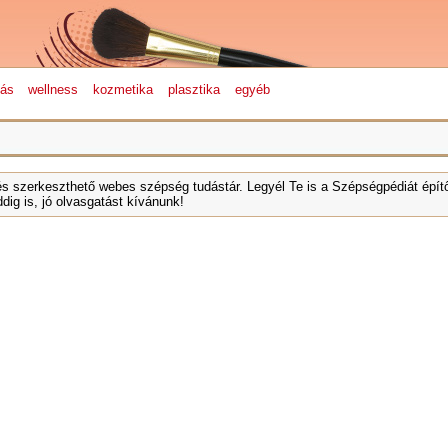
lás
wellness
kozmetika
plasztika
egyéb
és szerkeszthető webes szépség tudástár. Legyél Te is a Szépségpédiát építő
dig is, jó olvasgatást kívánunk!