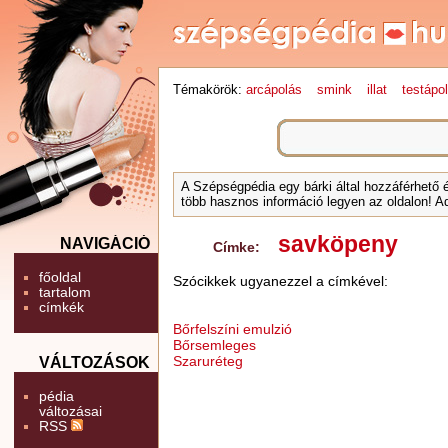
Témakörök:
arcápolás
smink
illat
testápo
A Szépségpédia egy bárki által hozzáférhető 
több hasznos információ legyen az oldalon! Ad
savköpeny
NAVIGÁCIÓ
Címke:
főoldal
Szócikkek ugyanezzel a címkével:
tartalom
címkék
Bőrfelszíni emulzió
Bőrsemleges
Szaruréteg
VÁLTOZÁSOK
pédia
változásai
RSS