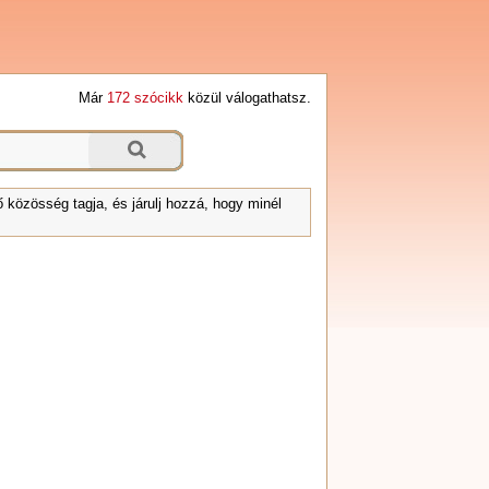
Már
172 szócikk
közül válogathatsz.
 közösség tagja, és járulj hozzá, hogy minél