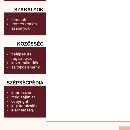
SZABÁLYOK
útmutató
írott és íratlan
szabályok
KÖZÖSSÉG
belépés és
regisztráció
közreműködők
sajtóközlemény
SZÉPSÉGPÉDIA
impresszum
médiaajánlat
copyright
jogi tudnivalók
elérhetőség