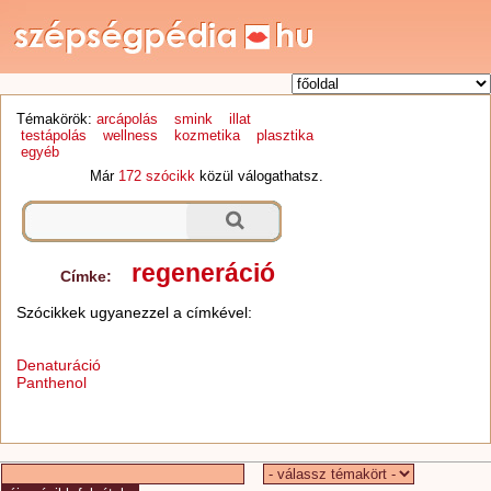
Témakörök:
arcápolás
smink
illat
testápolás
wellness
kozmetika
plasztika
egyéb
Már
172 szócikk
közül válogathatsz.
regeneráció
Címke:
Szócikkek ugyanezzel a címkével:
Denaturáció
Panthenol