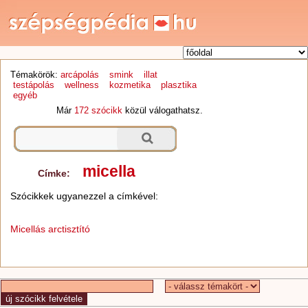
Témakörök:
arcápolás
smink
illat
testápolás
wellness
kozmetika
plasztika
egyéb
Már
172 szócikk
közül válogathatsz.
micella
Címke:
Szócikkek ugyanezzel a címkével:
Micellás arctisztító