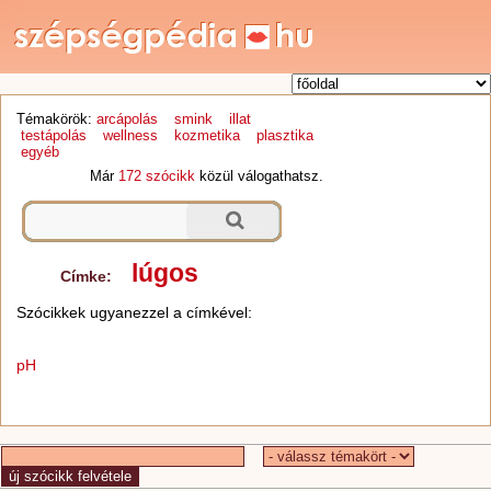
Témakörök:
arcápolás
smink
illat
testápolás
wellness
kozmetika
plasztika
egyéb
Már
172 szócikk
közül válogathatsz.
lúgos
Címke:
Szócikkek ugyanezzel a címkével:
pH