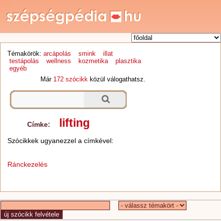
Témakörök:
arcápolás
smink
illat
testápolás
wellness
kozmetika
plasztika
egyéb
Már
172 szócikk
közül válogathatsz.
lifting
Címke:
Szócikkek ugyanezzel a címkével:
Ránckezelés