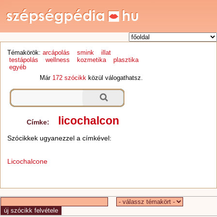
Témakörök:
arcápolás
smink
illat
testápolás
wellness
kozmetika
plasztika
egyéb
Már
172 szócikk
közül válogathatsz.
licochalcon
Címke:
Szócikkek ugyanezzel a címkével:
Licochalcone