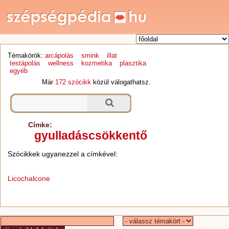
Témakörök:
arcápolás
smink
illat
testápolás
wellness
kozmetika
plasztika
egyéb
Már
172 szócikk
közül válogathatsz.
Címke:
gyulladáscsökkentő
Szócikkek ugyanezzel a címkével:
Licochalcone