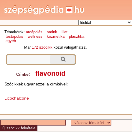
Témakörök:
arcápolás
smink
illat
testápolás
wellness
kozmetika
plasztika
egyéb
Már
172 szócikk
közül válogathatsz.
flavonoid
Címke:
Szócikkek ugyanezzel a címkével:
Licochalcone