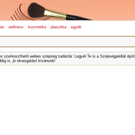
lás
wellness
kozmetika
plasztika
egyéb
és szerkeszthető webes szépség tudástár. Legyél Te is a Szépségpédiát építő
dig is, jó olvasgatást kívánunk!