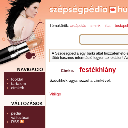
Témakörök:
arcápolás
smink
illat
testápo
A Szépségpédia egy bárki által hozzáférhető 
több hasznos információ legyen az oldalon! Ad
festékhiány
NAVIGÁCIÓ
Címke:
főoldal
Szócikkek ugyanezzel a címkével:
tartalom
címkék
Vitiligo
VÁLTOZÁSOK
pédia
változásai
RSS