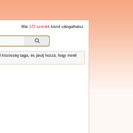
Már
172 szócikk
közül válogathatsz.
 közösség tagja, és járulj hozzá, hogy minél