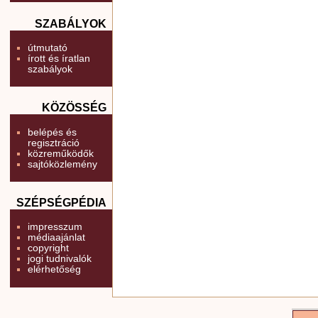
SZABÁLYOK
útmutató
írott és íratlan
szabályok
KÖZÖSSÉG
belépés és
regisztráció
közreműködők
sajtóközlemény
SZÉPSÉGPÉDIA
impresszum
médiaajánlat
copyright
jogi tudnivalók
elérhetőség