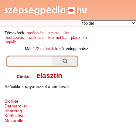
Témakörök:
arcápolás
smink
illat
testápolás
wellness
kozmetika
plasztika
egyéb
Már
172 szócikk
közül válogathatsz.
elasztin
Címke:
Szócikkek ugyanezzel a címkével:
Biofiller
Dermaroller
Irharéteg
Kötőszövet
Mezoroller