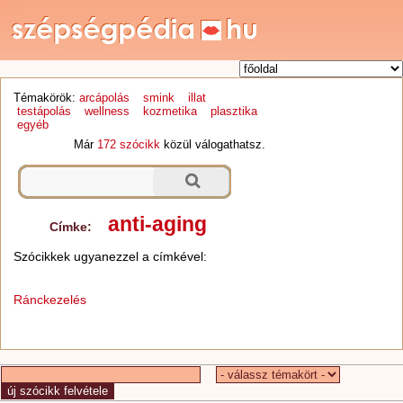
Témakörök:
arcápolás
smink
illat
testápolás
wellness
kozmetika
plasztika
egyéb
Már
172 szócikk
közül válogathatsz.
anti-aging
Címke:
Szócikkek ugyanezzel a címkével:
Ránckezelés