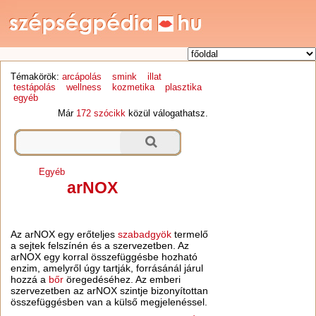
Témakörök:
arcápolás
smink
illat
testápolás
wellness
kozmetika
plasztika
egyéb
Már
172 szócikk
közül válogathatsz.
Egyéb
arNOX
Az arNOX egy erőteljes
szabadgyök
termelő
a sejtek felszínén és a szervezetben. Az
arNOX egy korral összefüggésbe hozható
enzim, amelyről úgy tartják, forrásánál járul
hozzá a
bőr
öregedéséhez. Az emberi
szervezetben az arNOX szintje bizonyítottan
összefüggésben van a külső megjelenéssel.