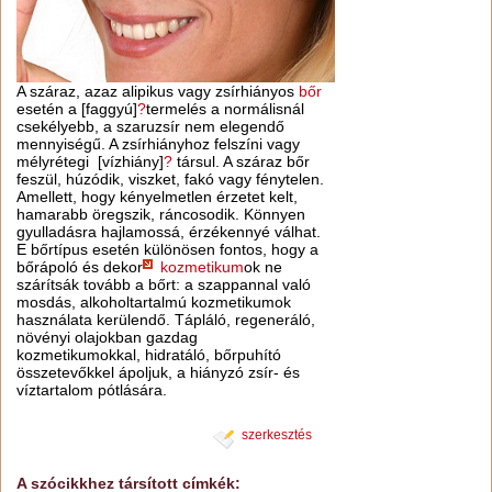
A száraz, azaz alipikus vagy zsírhiányos
bőr
esetén a [faggyú]
?
termelés a normálisnál
csekélyebb, a szaruzsír nem elegendő
mennyiségű. A zsírhiányhoz felszíni vagy
mélyrétegi [vízhiány]
?
társul. A száraz bőr
feszül, húzódik, viszket, fakó vagy fénytelen.
Amellett, hogy kényelmetlen érzetet kelt,
hamarabb öregszik, ráncosodik. Könnyen
gyulladásra hajlamossá, érzékennyé válhat.
E bőrtípus esetén különösen fontos, hogy a
bőrápoló és dekor
kozmetikum
ok ne
szárítsák tovább a bőrt: a szappannal való
mosdás, alkoholtartalmú kozmetikumok
használata kerülendő. Tápláló, regeneráló,
növényi olajokban gazdag
kozmetikumokkal, hidratáló, bőrpuhító
összetevőkkel ápoljuk, a hiányzó zsír- és
víztartalom pótlására.
szerkesztés
A szócikkhez társított címkék: