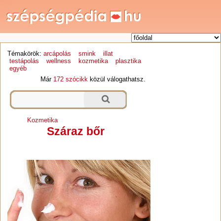
Témakörök:
arcápolás
smink
illat
testápolás
wellness
kozmetika
plasztika
egyéb
Már
172 szócikk
közül válogathatsz.
Kozmetika
Száraz bőr