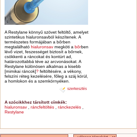
A Restylane könnyű szövet feltöltő, amelyet
szintetikus hialuronsavból készítenek. A
természetes formájában a bőrben
megtalálható
hialuronsav
megköti a
bőr
ben
lévő vizet, feszességet biztosít a bőrnek,
csökkenti a ráncokat és kontúrt ad,
határozottabbá téve az arcvonásokat. A
Restylane különösen alkalmas a kisebb
[mimikai ráncok]
?
feltöltésére, a vékony,
felszíni réteg kezelésére, főleg a száj körül,
a homlokon és a szemkörnyéken.
szerkesztés
A szócikkhez társított címkék:
hialuronsav
,
ráncfeltöltés
,
ránckezelés
,
Restylane