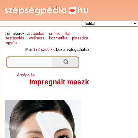
Témakörök:
arcápolás
smink
illat
testápolás
wellness
kozmetika
plasztika
egyéb
Már
172 szócikk
közül válogathatsz.
Arcápolás
Impregnált maszk