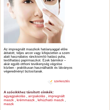
Az impregnált maszkok
hatóanyaggal előre
átitatott, teljes arcon vagy kifejezetten a szem
alatt használatos ránckisimító hatású puha,
textilhatású papírmaszkot. Ezek bármikor –
akár egyéb otthoni tevékenység végzése
közben - praktikusan használhatók és látványos
végeredményt biztosítanak.
szerkesztés
A szócikkhez társított címkék:
agyagpakolás
,
arcpakolás
,
impregnált
maszk
,
krémmaszk
,
lehúzható maszk
,
maszk